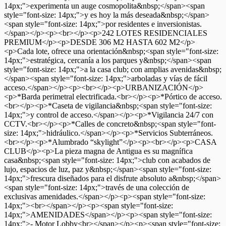
14px;">experimenta un auge cosmopolita&nbsp;</span><span
style="font-size: 14px;">y es hoy la más deseada&nbsp;</span>
<span style="font-size: 14px;">por residentes e inversionistas.
</span></p><p><br></p><p>242 LOTES RESIDENCIALES
PREMIUM</p><p>DESDE 306 M2 HASTA 602 M2</p>
<p>Cada lote, ofrece una orientación&nbsp;<span style="font-size:
14px;">estratégica, cercanía a los parques y&nbsp;</span><span
style="font-size: 14px;">a la casa club; con amplias avenidas&nbsp;
</span><span style="font-size: 14px;">arboladas y vías de fácil
acceso.</span></p><p><br></p><p>URBANIZACIÓN</p>
<p>*Barda perimetral electrificada.<br></p><p>*Pórtico de acceso.
<br></p><p>*Caseta de vigilancia&nbsp;<span style="font-size:
14px;">y control de acceso.</span></p><p>*Vigilancia 24/7 con
CCTV.<br></p><p>*Calles de concreto&nbsp;<span style="font-
size: 14px;">hidráulico.</span></p><p>*Servicios Subterráneos.
<br></p><p>*Alumbrado “skylight”</p><p><br></p><p>CASA
CLUB</p><p>La pieza magna de Antigua es su magnífica
casa&nbsp;<span style="font-size: 14px;">club con acabados de
lujo, espacios de luz, paz y&nbsp;</span><span style="font-size:
14px;">frescura diseñados para el disfrute absoluto a&nbsp;</span>
<span style="font-size: 14px;">través de una colección de
exclusivas amenidades.</span></p><p><span style="font-size:
14px;"><br></span></p><p><span style="font-size:
14px;">AMENIDADES</span></p><p><span style="font-size:
14px;">- Motor Lobby<br></span></p><p><span style="font-size: