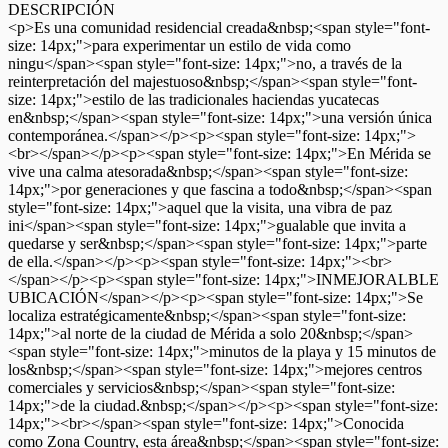
DESCRIPCIÓN
<p>Es una comunidad residencial creada&nbsp;<span style="font-
size: 14px;">para experimentar un estilo de vida como
ningu</span><span style="font-size: 14px;">no, a través de la
reinterpretación del majestuoso&nbsp;</span><span style="font-
size: 14px;">estilo de las tradicionales haciendas yucatecas
en&nbsp;</span><span style="font-size: 14px;">una versión única
contemporánea.</span></p><p><span style="font-size: 14px;">
<br></span></p><p><span style="font-size: 14px;">En Mérida se
vive una calma atesorada&nbsp;</span><span style="font-size:
14px;">por generaciones y que fascina a todo&nbsp;</span><span
style="font-size: 14px;">aquel que la visita, una vibra de paz
ini</span><span style="font-size: 14px;">gualable que invita a
quedarse y ser&nbsp;</span><span style="font-size: 14px;">parte
de ella.</span></p><p><span style="font-size: 14px;"><br>
</span></p><p><span style="font-size: 14px;">INMEJORALBLE
UBICACIÓN</span></p><p><span style="font-size: 14px;">Se
localiza estratégicamente&nbsp;</span><span style="font-size:
14px;">al norte de la ciudad de Mérida a solo 20&nbsp;</span>
<span style="font-size: 14px;">minutos de la playa y 15 minutos de
los&nbsp;</span><span style="font-size: 14px;">mejores centros
comerciales y servicios&nbsp;</span><span style="font-size:
14px;">de la ciudad.&nbsp;</span></p><p><span style="font-size:
14px;"><br></span><span style="font-size: 14px;">Conocida
como Zona Country, esta área&nbsp;</span><span style="font-size: