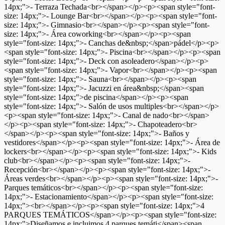
14px;">- Terraza Techada<br></span></p><p><span style="font-
size: 14px;">- Lounge Bar<br></span></p><p><span style="font-
size: 14px;">- Gimnasio<br></span></p><p><span style="font-
size: 14px;">- Área coworking<br></span></p><p><span
style="font-size: 14px;">- Canchas de&nbsp;</span>pádel</p><p>
<span style="font-size: 14px;">- Piscina<br></span></p><p><span
style="font-size: 14px;">- Deck con asoleadero</span></p><p>
<span style="font-size: 14px;">- Vapor<br></span></p><p><span
style="font-size: 14px;">- Sauna<br></span></p><p><span
style="font-size: 14px;">- Jacuzzi en área&nbsp;</span><span
style="font-size: 14px;">de piscina</span></p><p><span
style="font-size: 14px;">- Salón de usos multiples<br></span></p>
<p><span style="font-size: 14px;">- Canal de nado<br></span>
</p><p><span style="font-size: 14px;">- Chapoteadero<br>
</span></p><p><span style="font-size: 14px;">- Baños y
vestidores</span></p><p><span style="font-size: 14px;">- Área de
lockers<br></span></p><p><span style="font-size: 14px;">- Kids
club<br></span></p><p><span style="font-size: 14px;">-
Recepción<br></span></p><p><span style="font-size: 14px;">-
Áreas verdes<br></span></p><p><span style="font-size: 14px;">-
Parques temáticos<br></span></p><p><span style="font-size:
14px;">- Estacionamiento</span></p><p><span style="font-size:
14px;"><br></span></p><p><span style="font-size: 14px;">4
PARQUES TEMÁTICOS</span></p><p><span style="font-size:
14px;">Diseñamos e incluimos 4 parques temáti</span><span