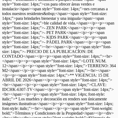
style="font-size: 14px;">cos para ofrecer áreas verdes e
instalacio</span><span style="font-size: 14px;">nes cercanas a
todos nuestros residentes&nbsp;</span><span style="font-size:
14px;">para brindarles bienestar y una iniguala</span><span
style="font-size: 14px;">ble calidad de vida.</span></p><p><span
style="font-size: 14px;">- ZEN PARK</span></p><p><span
style="font-size: 14px;">- PET PARK</span></p><p><span
style="font-size: 14px;">- KIDS PARK</span></p><p><span
style="font-size: 14px;">- PÁDEL PARK</span></p><p><span
style="font-size: 14px;"><br></span></p><p><span style="font-
size: 14px;">- PRECIO DE LA PUBLICACÍON: DE
CONTADO</span></p><p><span style="font-size: 14px;"><br>
</span></p><p><span style="font-size: 14px;">LOTE NUM.
12</span></p><p><span style="font-size: 14px;">TERRENO: 364
M2</span></p><p><span style="font-size: 14px;"><br></span>
</p><p><span style="font-size: 14px;">** VIGENCIA: 15 DE
ABRIL DE 2026</span></p><p><span style="font-size: 14px;">
<br></span></p><p><span style="font-size: 14px;">CLAVE:
IDCHK-6307-TV</span></p><p><span style="font-size: 14px;">
<br></span></p><p><span style="font-size: 14px; font-style:
italic;">* Los muebles y decoración en renders son únicamente
imágenes ilustrativas</span></p><p><span style="font-size: 14px;
font-style: italic;"><br></span></p><p><span style="font-weight:
bold;">Términos y Condiciones de la Propiedad</span></p><div>
<br></div><div><span style="font-weight: bold;">*Vigencia de