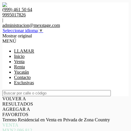
(999) 461 50 64
9995017826
|
administracion@mexstage.com
Seleccionar idioma
▼
Mostrar original
MENÚ
LLAMAR
Inicio
Venta
Renta
Yucatán
Contacto
Exclusivas
VOLVER A
RESULTADOS
AGREGAR A
FAVORITOS
Terreno Residencial en Venta en Privada de Zona Country
VENTA
MXN2,086,812