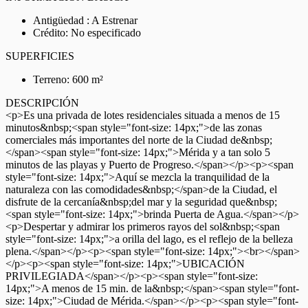
Antigüedad : A Estrenar
Crédito: No especificado
SUPERFICIES
Terreno: 600 m²
DESCRIPCIÓN
<p>Es una privada de lotes residenciales situada a menos de 15
minutos&nbsp;<span style="font-size: 14px;">de las zonas
comerciales más importantes del norte de la Ciudad de&nbsp;
</span><span style="font-size: 14px;">Mérida y a tan solo 5
minutos de las playas y Puerto de Progreso.</span></p><p><span
style="font-size: 14px;">Aquí se mezcla la tranquilidad de la
naturaleza con las comodidades&nbsp;</span>de la Ciudad, el
disfrute de la cercanía&nbsp;del mar y la seguridad que&nbsp;
<span style="font-size: 14px;">brinda Puerta de Agua.</span></p>
<p>Despertar y admirar los primeros rayos del sol&nbsp;<span
style="font-size: 14px;">a orilla del lago, es el reflejo de la belleza
plena.</span></p><p><span style="font-size: 14px;"><br></span>
</p><p><span style="font-size: 14px;">UBICACIÓN
PRIVILEGIADA</span></p><p><span style="font-size:
14px;">A menos de 15 min. de la&nbsp;</span><span style="font-
size: 14px;">Ciudad de Mérida.</span></p><p><span style="font-