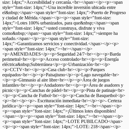
size: 14px;">Accesibilidad y cercanía.<br></span></p><p><span
style="font-size: 14px;">Una increíble inversión ubicada entre
el&nbsp;</span><span style="font-size: 14px;">Puerto de Progreso
y ciudad de Mérida.</span></p><p><span style="font-size:
14px;">Lotes 100% urbanizados, para que&nbsp;</span><span
style="font-size: 14px;">usted construya, disfrute y viva
como&nbsp;</span><span style="font-size: 14px;">siempre ha
soñado.</span></p><p><span style="font-size:
14px;">Garantizamos servicios y conectividad.</span></p><p>
<span style="font-size: 14px;"><br></span></p>
<p>AMENIDADES</p><p>Seguridad 24/7<br></p><p>Barda
perimetral<br></p><p>Acceso controlado<br></p><p>Energía
eléctrica&nbsp;Subterránea</p><p>Urbanización<br></p>
<p>CCTV<br></p><p>Casa club<br></p><p>Parques
equipados<br></p><p>Paisajismo</p><p>Lago navegable<br>
</p><p>Gimnasio al aire libre<br></p><p>Área de juegos
infantiles<br></p><p>Andadores<br></p><p>Área de asadores y
picnic</p><p>Canchas de pádel<br></p><p>Pista de patinaje<br>
</p><p>Cancha de Futbol<br></p><p>Cancha de Basquetbol</p>
<p><br></p><p>- Escrituración inmediata<br></p><p>- Certeza
jurídica</p><p><span style="font-size: 14px;"><br></span></p>
<p><span style="font-size: 14px;">¡Últimos lotes disponibles!
</span></p><p><span style="font-size: 14px;"><br></span></p>
<p><span style="font-size: 14px;">LOTE PUBILCADO</span>
</p><p><span style="font-size: 14px;">LOTE: 218</span></p>