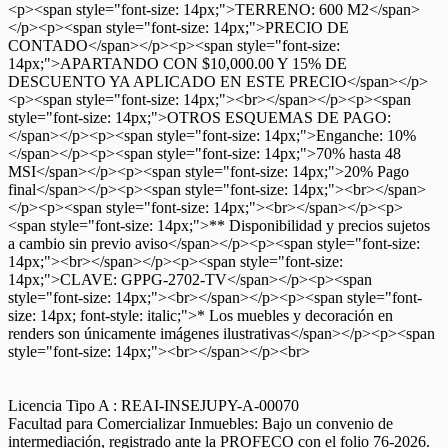
<p><span style="font-size: 14px;">TERRENO: 600 M2</span>
</p><p><span style="font-size: 14px;">PRECIO DE
CONTADO</span></p><p><span style="font-size:
14px;">APARTANDO CON $10,000.00 Y 15% DE
DESCUENTO YA APLICADO EN ESTE PRECIO</span></p>
<p><span style="font-size: 14px;"><br></span></p><p><span
style="font-size: 14px;">OTROS ESQUEMAS DE PAGO:
</span></p><p><span style="font-size: 14px;">Enganche: 10%
</span></p><p><span style="font-size: 14px;">70% hasta 48
MSI</span></p><p><span style="font-size: 14px;">20% Pago
final</span></p><p><span style="font-size: 14px;"><br></span>
</p><p><span style="font-size: 14px;"><br></span></p><p>
<span style="font-size: 14px;">** Disponibilidad y precios sujetos
a cambio sin previo aviso</span></p><p><span style="font-size:
14px;"><br></span></p><p><span style="font-size:
14px;">CLAVE: GPPG-2702-TV</span></p><p><span
style="font-size: 14px;"><br></span></p><p><span style="font-
size: 14px; font-style: italic;">* Los muebles y decoración en
renders son únicamente imágenes ilustrativas</span></p><p><span
style="font-size: 14px;"><br></span></p><br>
Licencia Tipo A : REAI-INSEJUPY-A-00070
Facultad para Comercializar Inmuebles: Bajo un convenio de
intermediación, registrado ante la PROFECO con el folio 76-2026.