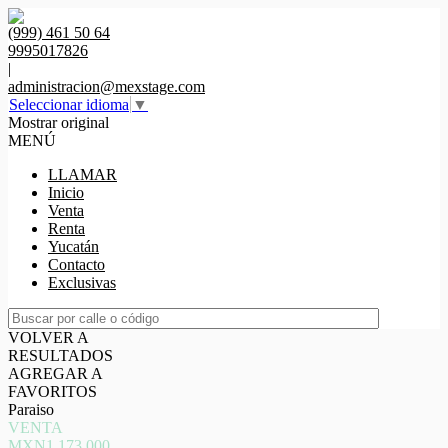
(999) 461 50 64
9995017826
|
administracion@mexstage.com
Seleccionar idioma
▼
Mostrar original
MENÚ
LLAMAR
Inicio
Venta
Renta
Yucatán
Contacto
Exclusivas
VOLVER A
RESULTADOS
AGREGAR A
FAVORITOS
Paraiso
VENTA
MXN1,173,000