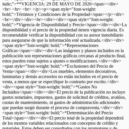
italic;">**VIGENCIA: 29 DE MAYO DE 2026</span></div>
<br> <br> <br> </p><p><span style="font-weight:
bold;">Términos y Condiciones de la Propiedad</span></p><div>
<br></div><div><br></div><div><span style="font-weight:
bold;">*Vigencia de Disponibilidad y Precio</span></div><div>La
disponibilidad y el precio de la propiedad tienen vigencia diaria. Es
recomendable verificar la disponibilidad con su asesor inmobiliario
para asegurarse de que la información esté actualizada.</div><div>
<span style="font-weight: bold;">*Representaciones
Gráficas</span></div><div>Las imágenes y planos incluidos en la
publicación son representaciones gráficas cercanas al producto final,
estos pueden estar sujetos a ajustes o modificaciones.</div><div>
<span style="font-weight: bold;">*Exclusiones del Precio de
Venta</span></div><div>Los muebles, elementos decorativos,
luminarias y demás accesorios no están incluidos en el precio de
venta, a menos que se especifique lo contrario por escrito.</div>
<div><span style="font-weight: bold;">*Gastos No
Incluidos</span></div><div>El precio de la publicación no incluye
gastos notariales, impuestos, gastos de solicitud de créditos, avalúos,
cuotas de mantenimiento, ni gastos de administración adicionales
que puedan surgir durante el proceso de compraventa.</div><div>
<span style="font-weight: bold;">*Determinación del Precio
Total</span></div><div>El precio total de la propiedad dependerá
de los montos variables relacionados con conceptos de crédito y
notariales. Estos deben ser consultados con los promotores y de