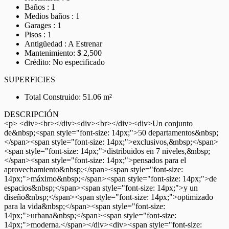
Baños : 1
Medios baños : 1
Garages : 1
Pisos : 1
Antigüedad : A Estrenar
Mantenimiento: $ 2,500
Crédito: No especificado
SUPERFICIES
Total Construido: 51.06 m²
DESCRIPCIÓN
<p> <div><br></div><div><br></div><div>Un conjunto
de&nbsp;<span style="font-size: 14px;">50 departamentos&nbsp;
</span><span style="font-size: 14px;">exclusivos,&nbsp;</span>
<span style="font-size: 14px;">distribuidos en 7 niveles,&nbsp;
</span><span style="font-size: 14px;">pensados para el
aprovechamiento&nbsp;</span><span style="font-size:
14px;">máximo&nbsp;</span><span style="font-size: 14px;">de
espacios&nbsp;</span><span style="font-size: 14px;">y un
diseño&nbsp;</span><span style="font-size: 14px;">optimizado
para la vida&nbsp;</span><span style="font-size:
14px;">urbana&nbsp;</span><span style="font-size:
14px;">moderna.</span></div><div><span style="font-size: