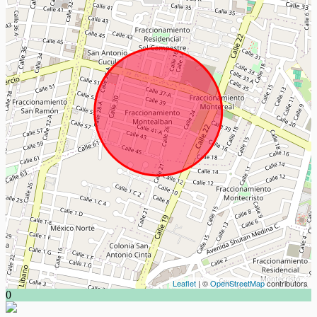
Leaflet
| ©
OpenStreetMap
contributors
0