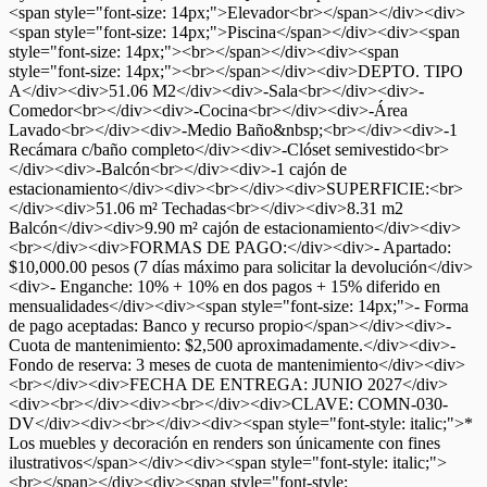
<span style="font-size: 14px;">Elevador<br></span></div><div>
<span style="font-size: 14px;">Piscina</span></div><div><span
style="font-size: 14px;"><br></span></div><div><span
style="font-size: 14px;"><br></span></div><div>DEPTO. TIPO
A</div><div>51.06 M2</div><div>-Sala<br></div><div>-
Comedor<br></div><div>-Cocina<br></div><div>-Área
Lavado<br></div><div>-Medio Baño&nbsp;<br></div><div>-1
Recámara c/baño completo</div><div>-Clóset semivestido<br>
</div><div>-Balcón<br></div><div>-1 cajón de
estacionamiento</div><div><br></div><div>SUPERFICIE:<br>
</div><div>51.06 m² Techadas<br></div><div>8.31 m2
Balcón</div><div>9.90 m² cajón de estacionamiento</div><div>
<br></div><div>FORMAS DE PAGO:</div><div>- Apartado:
$10,000.00 pesos (7 días máximo para solicitar la devolución</div>
<div>- Enganche: 10% + 10% en dos pagos + 15% diferido en
mensualidades</div><div><span style="font-size: 14px;">- Forma
de pago aceptadas: Banco y recurso propio</span></div><div>-
Cuota de mantenimiento: $2,500 aproximadamente.</div><div>-
Fondo de reserva: 3 meses de cuota de mantenimiento</div><div>
<br></div><div>FECHA DE ENTREGA: JUNIO 2027</div>
<div><br></div><div><br></div><div>CLAVE: COMN-030-
DV</div><div><br></div><div><span style="font-style: italic;">*
Los muebles y decoración en renders son únicamente con fines
ilustrativos</span></div><div><span style="font-style: italic;">
<br></span></div><div><span style="font-style: