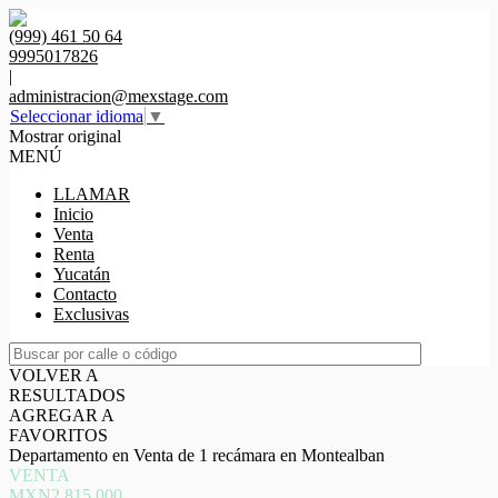
(999) 461 50 64
9995017826
|
administracion@mexstage.com
Seleccionar idioma
▼
Mostrar original
MENÚ
LLAMAR
Inicio
Venta
Renta
Yucatán
Contacto
Exclusivas
VOLVER A
RESULTADOS
AGREGAR A
FAVORITOS
Departamento en Venta de 1 recámara en Montealban
VENTA
MXN2,815,000