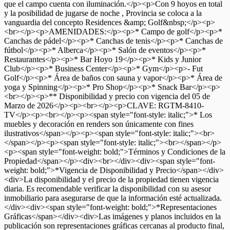
que el campo cuenta con iluminación.</p><p>Con 9 hoyos en total
y la posibilidad de jugarse de noche , Provincia se coloca a la
vanguardia del concepto Residences &amp; Golf&nbsp;</p><p>
<br></p><p>AMENIDADES:</p><p>* Campo de golf</p><p>*
Canchas de pádel</p><p>* Canchas de tenis</p><p>* Canchas de
fútbol</p><p>* Alberca</p><p>* Salón de eventos</p><p>*
Restaurantes</p><p>* Bar Hoyo 19</p><p>* Kids y Junior
Club</p><p>* Business Center</p><p>* Gym</p><p>- Fut
Golf</p><p>* Área de baños con sauna y vapor</p><p>* Área de
yoga y Spinning</p><p>* Pro Shop</p><p>* Snack Bar</p><p>
<br></p><p>** Disponibilidad y precio con vigencia del 05 de
Marzo de 2026</p><p><br></p><p>CLAVE: RGTM-8410-
TV</p><p><br></p><p><span style="font-style: italic;">* Los
muebles y decoración en renders son únicamente con fines
ilustrativos</span></p><p><span style="font-style: italic;"><br>
</span></p><p><span style="font-style: italic;"><br></span></p>
<p><span style="font-weight: bold;">Términos y Condiciones de la
Propiedad</span></p><div><br></div><div><span style="font-
weight: bold;">*Vigencia de Disponibilidad y Precio</span></div>
<div>La disponibilidad y el precio de la propiedad tienen vigencia
diaria. Es recomendable verificar la disponibilidad con su asesor
inmobiliario para asegurarse de que la información esté actualizada.
</div><div><span style="font-weight: bold;">*Representaciones
Gráficas</span></div><div>Las imágenes y planos incluidos en la
publicación son representaciones gráficas cercanas al producto final,