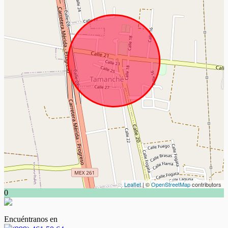
Leaflet
| ©
OpenStreetMap
contributors
0
Encuéntranos en