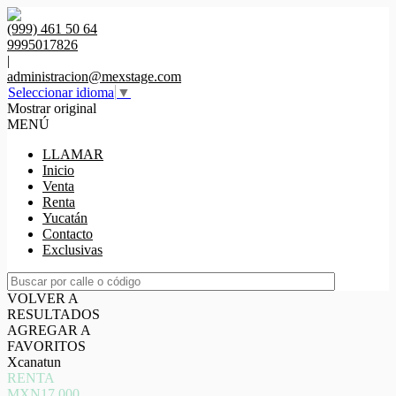
(999) 461 50 64
9995017826
|
administracion@mexstage.com
Seleccionar idioma
▼
Mostrar original
MENÚ
LLAMAR
Inicio
Venta
Renta
Yucatán
Contacto
Exclusivas
VOLVER A
RESULTADOS
AGREGAR A
FAVORITOS
Xcanatun
RENTA
MXN17,000