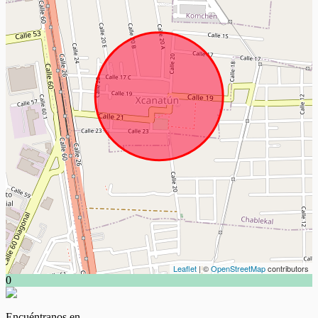
Leaflet
| ©
OpenStreetMap
contributors
0
Encuéntranos en