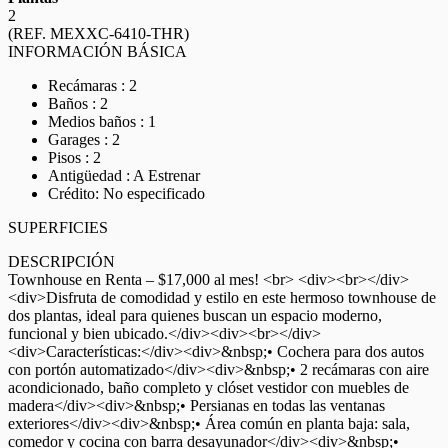
2
(REF. MEXXC-6410-THR)
INFORMACIÓN BÁSICA
Recámaras : 2
Baños : 2
Medios baños : 1
Garages : 2
Pisos : 2
Antigüedad : A Estrenar
Crédito: No especificado
SUPERFICIES
DESCRIPCIÓN
Townhouse en Renta – $17,000 al mes! <br> <div><br></div>
<div>Disfruta de comodidad y estilo en este hermoso townhouse de
dos plantas, ideal para quienes buscan un espacio moderno,
funcional y bien ubicado.</div><div><br></div>
<div>Características:</div><div>&nbsp;• Cochera para dos autos
con portón automatizado</div><div>&nbsp;• 2 recámaras con aire
acondicionado, baño completo y clóset vestidor con muebles de
madera</div><div>&nbsp;• Persianas en todas las ventanas
exteriores</div><div>&nbsp;• Área común en planta baja: sala,
comedor y cocina con barra desayunador</div><div>&nbsp;•