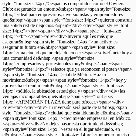
style="font-size: 14px;">espacios compartidos como el Owners
Club; asegurando un entorno&nbsp;</span><span style="font-size:
14px;">ideal para empresarios, inversionistas y emprendedores
que&nbsp;</span><span style="font-size: 14px;">quieren construir
una sólida red de negocios.</span></div><div><span style="font-
size: 14px;"><br></span></div><div><span style="font-size:
14px;"><br></span></div><div>Invertir aquí es más que
asegurar&nbsp;<span style="font-size: 14px;">un activo: es
asegurar tu futuro en&nbsp;</span><span style="font-size:
14px;">una ciudad que no deja de crecer.</span><div>Únete hoy a
una comunidad de&nbsp;<span style="font-size:
14px;">empresarios y profesionales muy&nbsp;</span><span
style="font-size: 14px;">selectos que ya reconocen el poten</span>
<span style="font-size: 14px;">cial de Mérida. Haz tu
movimiento&nbsp;</span><span style="font-size: 14px;">hoy y
aprovecha el rendimiento&nbsp;</span><span style="font-size:
14px;">sólido, la ubicación estratégica y</span></div><div>las
ventajas incomparables que&nbsp;<span style="font-size:
14px;">ARMORÁN PLAZA tiene para ofrecer.</span></div>
<div><br></div><div>Tu inversión será parte de la&nbsp;<span
style="font-size: 14px;">ciudad que está liderando el&nbsp;</span>
<span style="font-size: 14px;">crecimiento empresarial en México.
</span></div><div>No dejes pasar esta oportunidad de&nbsp;
<span style="font-size: 14px;">estar en el lugar adecuado, en
el&nbsp;</span><span style="font-size: 14px;">momento preciso.