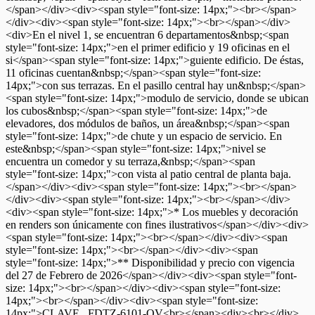
</span></div><div><span style="font-size: 14px;"><br></span>
</div><div><span style="font-size: 14px;"><br></span></div>
<div>En el nivel 1, se encuentran 6 departamentos&nbsp;<span
style="font-size: 14px;">en el primer edificio y 19 oficinas en el
si</span><span style="font-size: 14px;">guiente edificio. De éstas,
11 oficinas cuentan&nbsp;</span><span style="font-size:
14px;">con sus terrazas. En el pasillo central hay un&nbsp;</span>
<span style="font-size: 14px;">modulo de servicio, donde se ubican
los cubos&nbsp;</span><span style="font-size: 14px;">de
elevadores, dos módulos de baños, un área&nbsp;</span><span
style="font-size: 14px;">de chute y un espacio de servicio. En
este&nbsp;</span><span style="font-size: 14px;">nivel se
encuentra un comedor y su terraza,&nbsp;</span><span
style="font-size: 14px;">con vista al patio central de planta baja.
</span></div><div><span style="font-size: 14px;"><br></span>
</div><div><span style="font-size: 14px;"><br></span></div>
<div><span style="font-size: 14px;">* Los muebles y decoración
en renders son únicamente con fines ilustrativos</span></div><div>
<span style="font-size: 14px;"><br></span></div><div><span
style="font-size: 14px;"><br></span></div><div><span
style="font-size: 14px;">** Disponibilidad y precio con vigencia
del 27 de Febrero de 2026</span></div><div><span style="font-
size: 14px;"><br></span></div><div><span style="font-size:
14px;"><br></span></div><div><span style="font-size:
14px;">CLAVE_ FDTZ-6101-OV<br></span><div><br></div>