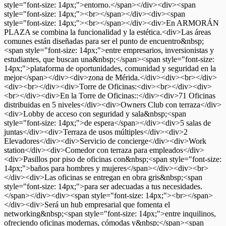
style="font-size: 14px;">entorno.</span></div><div><span
style="font-size: 14px;"><br></span></div><div><span
style="font-size: 14px;"><br></span></div><div>En ARMORÁN
PLAZA se combina la funcionalidad y la estética.<div>Las áreas
comunes están diseñadas para ser el punto de encuentro&nbsp;
<span style="font-size: 14px;">entre empresarios, inversionistas y
estudiantes, que buscan una&nbsp;</span><span style="font-size:
14px;">plataforma de oportunidades, comunidad y seguridad en la
mejor</span></div><div>zona de Mérida.</div><div><br></div>
<div><br></div><div>Torre de Oficinas:<div><br></div><div>
<br></div><div>En la Torre de Oficinas::</div><div>71 Oficinas
distribuidas en 5 niveles</div><div>Owners Club con terraza</div>
<div>Lobby de acceso con seguridad y sala&nbsp;<span
style="font-size: 14px;">de espera</span></div><div>5 salas de
juntas</div><div>Terraza de usos múltiples</div><div>2
Elevadores</div><div>Servicio de concierge</div><div>Work
station</div><div>Comedor con terraza para empleados</div>
<div>Pasillos por piso de oficinas con&nbsp;<span style="font-size:
14px;">baños para hombres y mujeres</span></div><div><br>
</div><div>Las oficinas se entregan en obra gris&nbsp;<span
style="font-size: 14px;">para ser adecuadas a tus necesidades.
</span></div><div><span style="font-size: 14px;"><br></span>
</div><div>Será un hub empresarial que fomenta el
networking&nbsp;<span style="font-size: 14px;">entre inquilinos,
ofreciendo oficinas modernas, cómodas y&nbsp;</span><span