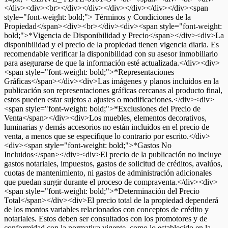
</div><div><br></div></div></div></div></div></div><span
style="font-weight: bold;"> Términos y Condiciones de la
Propiedad</span><div><br></div><div><span style="font-weight:
bold;">*Vigencia de Disponibilidad y Precio</span></div><div>La
disponibilidad y el precio de la propiedad tienen vigencia diaria. Es
recomendable verificar la disponibilidad con su asesor inmobiliario
para asegurarse de que la información esté actualizada.</div><div>
<span style="font-weight: bold;">*Representaciones
Gráficas</span></div><div>Las imágenes y planos incluidos en la
publicación son representaciones gráficas cercanas al producto final,
estos pueden estar sujetos a ajustes o modificaciones.</div><div>
<span style="font-weight: bold;">*Exclusiones del Precio de
Venta</span></div><div>Los muebles, elementos decorativos,
luminarias y demás accesorios no están incluidos en el precio de
venta, a menos que se especifique lo contrario por escrito.</div>
<div><span style="font-weight: bold;">*Gastos No
Incluidos</span></div><div>El precio de la publicación no incluye
gastos notariales, impuestos, gastos de solicitud de créditos, avalúos,
cuotas de mantenimiento, ni gastos de administración adicionales
que puedan surgir durante el proceso de compraventa.</div><div>
<span style="font-weight: bold;">*Determinación del Precio
Total</span></div><div>El precio total de la propiedad dependerá
de los montos variables relacionados con conceptos de crédito y
notariales. Estos deben ser consultados con los promotores y de
conformidad con la normativa vigente, como lo establecido en la