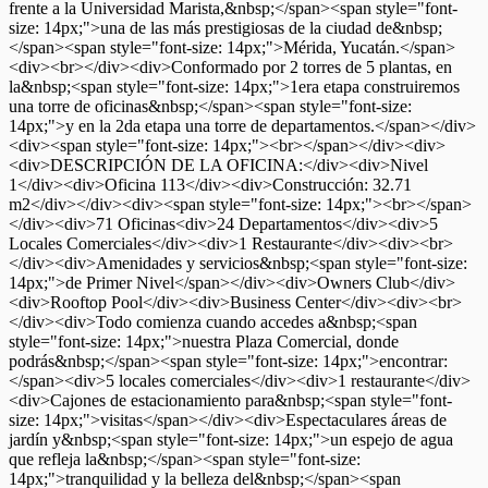
frente a la Universidad Marista,&nbsp;</span><span style="font-
size: 14px;">una de las más prestigiosas de la ciudad de&nbsp;
</span><span style="font-size: 14px;">Mérida, Yucatán.</span>
<div><br></div><div>Conformado por 2 torres de 5 plantas, en
la&nbsp;<span style="font-size: 14px;">1era etapa construiremos
una torre de oficinas&nbsp;</span><span style="font-size:
14px;">y en la 2da etapa una torre de departamentos.</span></div>
<div><span style="font-size: 14px;"><br></span></div><div>
<div>DESCRIPCIÓN DE LA OFICINA:</div><div>Nivel
1</div><div>Oficina 113</div><div>Construcción: 32.71
m2</div></div><div><span style="font-size: 14px;"><br></span>
</div><div>71 Oficinas<div>24 Departamentos</div><div>5
Locales Comerciales</div><div>1 Restaurante</div><div><br>
</div><div>Amenidades y servicios&nbsp;<span style="font-size:
14px;">de Primer Nivel</span></div><div>Owners Club</div>
<div>Rooftop Pool</div><div>Business Center</div><div><br>
</div><div>Todo comienza cuando accedes a&nbsp;<span
style="font-size: 14px;">nuestra Plaza Comercial, donde
podrás&nbsp;</span><span style="font-size: 14px;">encontrar:
</span><div>5 locales comerciales</div><div>1 restaurante</div>
<div>Cajones de estacionamiento para&nbsp;<span style="font-
size: 14px;">visitas</span></div><div>Espectaculares áreas de
jardín y&nbsp;<span style="font-size: 14px;">un espejo de agua
que refleja la&nbsp;</span><span style="font-size:
14px;">tranquilidad y la belleza del&nbsp;</span><span