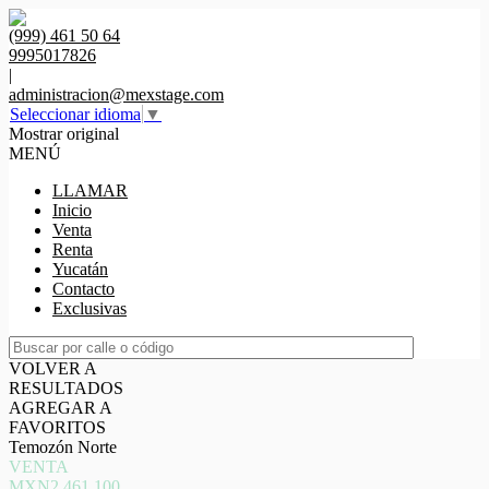
(999) 461 50 64
9995017826
|
administracion@mexstage.com
Seleccionar idioma
▼
Mostrar original
MENÚ
LLAMAR
Inicio
Venta
Renta
Yucatán
Contacto
Exclusivas
VOLVER A
RESULTADOS
AGREGAR A
FAVORITOS
Temozón Norte
VENTA
MXN2,461,100