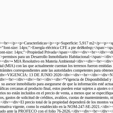
p>Características</p><p>Superficie: 5,917 m2</p><p><span st
"font-size: 14px;">Energía eléctrica CFE a pie del&nbsp;</span><spa
"font-size: 14px;">Propiedad Privada</span></div><div><br></div><d
x;">permisos para un Desarrollo Inmobiliario Habitacional:</span></d
<div>• MIA Resolutivo en Materia Ambiental</div><div><br></div><di
al (MIA) con las que actualmente cuentan los terrenos fueron emitidas
 y trámites correspondientes ante las autoridades competentes para obten
v><div>VIGENCIA: 13 DE JUNIO 2026</div><div><br></div><div>NI
iv><br></div><div><br></div><div>*Vigencia de Disponibilidad y Pre
con su asesor inmobiliario para asegurarse de que la información esté 
áficas cercanas al producto final, estos pueden estar sujetos a ajuste
os no están incluidos en el precio de venta, a menos que se especifiq
os, gastos de solicitud de créditos, avalúos, cuotas de mantenimiento, n
div><div>El precio total de la propiedad dependerá de los montos vari
normativa vigente, como lo establecido en la NOM-247-SE-2021.</div
gistrado ante la PROFECO con el folio 76-2026.</div><div><br></di