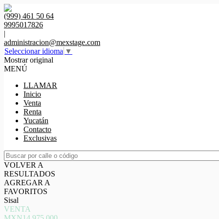
(999) 461 50 64
9995017826
|
administracion@mexstage.com
Seleccionar idioma
▼
Mostrar original
MENÚ
LLAMAR
Inicio
Venta
Renta
Yucatán
Contacto
Exclusivas
VOLVER A
RESULTADOS
AGREGAR A
FAVORITOS
Sisal
VENTA
MXN14,975,000