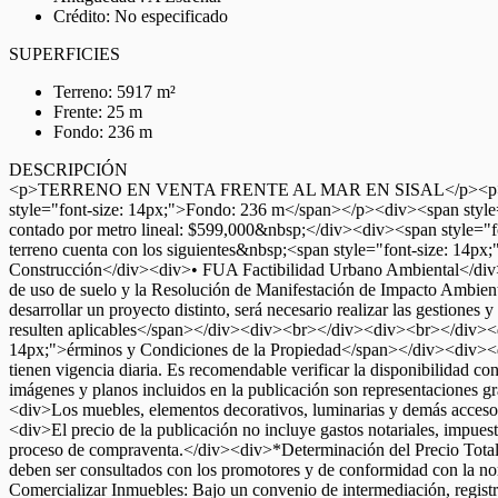
Crédito: No especificado
SUPERFICIES
Terreno: 5917 m²
Frente: 25 m
Fondo: 236 m
DESCRIPCIÓN
<p>TERRENO EN VENTA FRENTE AL MAR EN SISAL</p><p><br></p><
style="font-size: 14px;">Fondo: 236 m</span></p><div><span style=
contado por metro lineal: $599,000&nbsp;</div><div><span style=
terreno cuenta con los siguientes&nbsp;<span style="font-size: 14p
Construcción</div><div>• FUA Factibilidad Urbano Ambiental</div>
de uso de suelo y la Resolución de Manifestación de Impacto Ambient
desarrollar un proyecto distinto, será necesario realizar las gestiones
resulten aplicables</span></div><div><br></div><div><br></di
14px;">érminos y Condiciones de la Propiedad</span></div><div><d
tienen vigencia diaria. Es recomendable verificar la disponibilidad 
imágenes y planos incluidos en la publicación son representaciones gr
<div>Los muebles, elementos decorativos, luminarias y demás accesori
<div>El precio de la publicación no incluye gastos notariales, impuest
proceso de compraventa.</div><div>*Determinación del Precio Total</
deben ser consultados con los promotores y de conformidad con la 
Comercializar Inmuebles: Bajo un convenio de intermediación, re