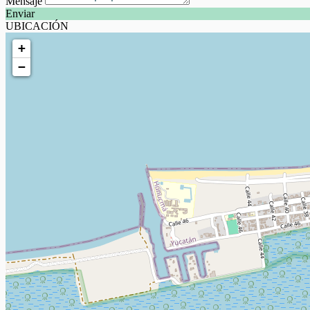
Mensaje
Enviar
UBICACIÓN
+
−