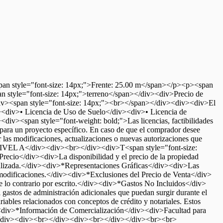
yle="font-size: 14px;">Frente: 25.00 m</span></p><p><span
n style="font-size: 14px;">terreno</span></div><div>Precio de
iv><span style="font-size: 14px;"><br></span></div><div><div>El
iv><div>• Licencia de Uso de Suelo</div><div>• Licencia de
v><span style="font-weight: bold;">Las licencias, factibilidades
 para un proyecto específico. En caso de que el comprador desee
er las modificaciones, actualizaciones o nuevas autorizaciones que
VEL A</div><div><br></div><div>T<span style="font-size:
cio</div><div>La disponibilidad y el precio de la propiedad
actualizada.</div><div>*Representaciones Gráficas</div><div>Las
s o modificaciones.</div><div>*Exclusiones del Precio de Venta</div>
ue lo contrario por escrito.</div><div>*Gastos No Incluidos</div>
i gastos de administración adicionales que puedan surgir durante el
ables relacionados con conceptos de crédito y notariales. Estos
><div>*Información de Comercialización</div><div>Facultad para
v></div><div><br></div><div><br></div></div><br><br>