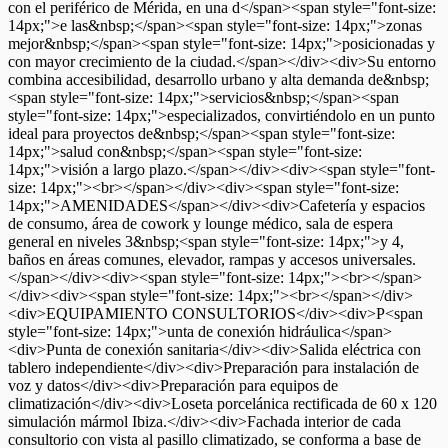
con el periférico de Mérida, en una d</span><span style="font-size:
14px;">e las&nbsp;</span><span style="font-size: 14px;">zonas
mejor&nbsp;</span><span style="font-size: 14px;">posicionadas y
con mayor crecimiento de la ciudad.</span></div><div>Su entorno
combina accesibilidad, desarrollo urbano y alta demanda de&nbsp;
<span style="font-size: 14px;">servicios&nbsp;</span><span
style="font-size: 14px;">especializados, convirtiéndolo en un punto
ideal para proyectos de&nbsp;</span><span style="font-size:
14px;">salud con&nbsp;</span><span style="font-size:
14px;">visión a largo plazo.</span></div><div><span style="font-
size: 14px;"><br></span></div><div><span style="font-size:
14px;">AMENIDADES</span></div><div>Cafetería y espacios
de consumo, área de cowork y lounge médico, sala de espera
general en niveles 3&nbsp;<span style="font-size: 14px;">y 4,
baños en áreas comunes, elevador, rampas y accesos universales.
</span></div><div><span style="font-size: 14px;"><br></span>
</div><div><span style="font-size: 14px;"><br></span></div>
<div>EQUIPAMIENTO CONSULTORIOS</div><div>P<span
style="font-size: 14px;">unta de conexión hidráulica</span>
<div>Punta de conexión sanitaria</div><div>Salida eléctrica con
tablero independiente</div><div>Preparación para instalación de
voz y datos</div><div>Preparación para equipos de
climatización</div><div>Loseta porcelánica rectificada de 60 x 120
simulación mármol Ibiza.</div><div>Fachada interior de cada
consultorio con vista al pasillo climatizado, se conforma a base de