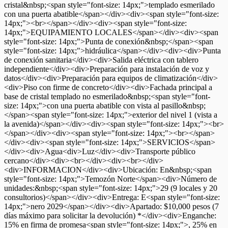
cristal&nbsp;<span style="font-size: 14px;">templado esmerilado
con una puerta abatible</span></div><div><span style="font-size:
14px;"><br></span></div><div><span style="font-size:
14px;">EQUIPAMIENTO LOCALES</span></div><div><span
style="font-size: 14px;">Punta de conexión&nbsp;</span><span
style="font-size: 14px;">hidráulica</span></div><div><div>Punta
de conexión sanitaria</div><div>Salida eléctrica con tablero
independiente</div><div>Preparación para instalación de voz y
datos</div><div>Preparación para equipos de climatización</div>
<div>Piso con firme de concreto</div><div>Fachada principal a
base de cristal templado no esmerilado&nbsp;<span style="font-
size: 14px;">con una puerta abatible con vista al pasillo&nbsp;
</span><span style="font-size: 14px;">exterior del nivel 1 (vista a
la avenida)</span></div><div><span style="font-size: 14px;"><br>
</span></div><div><span style="font-size: 14px;"><br></span>
</div><div><span style="font-size: 14px;">SERVICIOS</span>
</div><div>Agua<div>Luz</div><div>Transporte público
cercano</div><div><br></div><div><br></div>
<div>INFORMACION</div><div>Ubicación: En&nbsp;<span
style="font-size: 14px;">Temozón Norte</span><div>Número de
unidades:&nbsp;<span style="font-size: 14px;">29 (9 locales y 20
consultorios)</span></div><div>Entrega: E<span style="font-size:
14px;">nero 2029</span></div><div>Apartado: $10,000 pesos (7
días máximo para solicitar la devolución) *</div><div>Enganche:
15% en firma de promesa<span style="font-size: 14px;">, 25% en