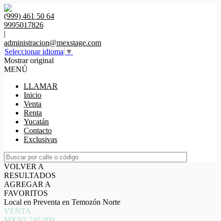
(999) 461 50 64
9995017826
|
administracion@mexstage.com
Seleccionar idioma
▼
Mostrar original
MENÚ
LLAMAR
Inicio
Venta
Renta
Yucatán
Contacto
Exclusivas
VOLVER A
RESULTADOS
AGREGAR A
FAVORITOS
Local en Preventa en Temozón Norte
VENTA
MXN2,740,000