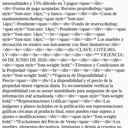
mensualidades y 15% diferido en 3 pagos</span></div>
<div>Forma de pago aceptadas: Recurso propio&nbsp;<span
style="font-size: 14px;">y banco.</span></div><div>Cuota de
mantenimiento:&nbsp;<span style="font-size:
14px;">Pendiente</span></div><div>Fondo de reserva:&nbsp;
<span style="font-size: 14px;">Pendiente</span></div><div><span
style="font-size: 14px;"><br></span></div><div><span
style="font-size: 14px;"><br></span></div><div>* Los muebles y
decoración en renders son únicamente con fines ilustrativos</div>
<div><br></div><div><br></div><div>CLAVE: COTZ-003-
LV</div><div><br></div><div><br></div><div>** VIGENCIA:
04 DE JUNIO DE 2026</div><div><br></div><div><br></div>
<div><span style="font-weight: bold;">Términos y Condiciones de
la Propiedad</span><div><br></div><div><br></div><div><span
style="font-weight: bold;">*Vigencia de Disponibilidad y
Precio</span></div><div>La disponibilidad y el precio de la
propiedad tienen vigencia diaria. Es recomendable verificar la
disponibilidad con su asesor inmobiliario para asegurarse de que la
información esté actualizada.</div><div><span style="font-weight:
bold;">*Representaciones Gráficas</span></div><div>Las
imágenes y planos incluidos en la publicación son representaciones
gráficas cercanas al producto final, estos pueden estar sujetos a
ajustes o modificaciones.</div><div><span style="font-weight:
bold;">*Exclusiones del Precio de Venta</span></div><div>Los
muebles, elementos decorativos, luminarias y demás accesorios no