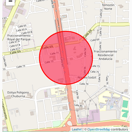
−
Leaflet
| ©
OpenStreetMap
contributors