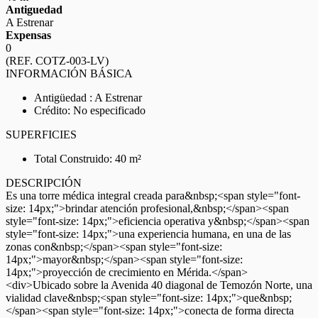
Antiguedad
A Estrenar
Expensas
0
(REF. COTZ-003-LV)
INFORMACIÓN BÁSICA
Antigüedad : A Estrenar
Crédito: No especificado
SUPERFICIES
Total Construido: 40 m²
DESCRIPCIÓN
Es una torre médica integral creada para&nbsp;<span style="font-
size: 14px;">brindar atención profesional,&nbsp;</span><span
style="font-size: 14px;">eficiencia operativa y&nbsp;</span><span
style="font-size: 14px;">una experiencia humana, en una de las
zonas con&nbsp;</span><span style="font-size:
14px;">mayor&nbsp;</span><span style="font-size:
14px;">proyección de crecimiento en Mérida.</span>
<div>Ubicado sobre la Avenida 40 diagonal de Temozón Norte, una
vialidad clave&nbsp;<span style="font-size: 14px;">que&nbsp;
</span><span style="font-size: 14px;">conecta de forma directa