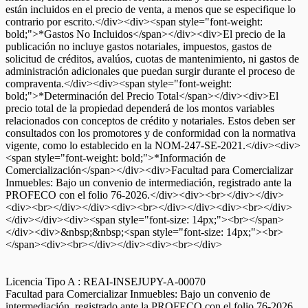
están incluidos en el precio de venta, a menos que se especifique lo
contrario por escrito.</div><div><span style="font-weight:
bold;">*Gastos No Incluidos</span></div><div>El precio de la
publicación no incluye gastos notariales, impuestos, gastos de
solicitud de créditos, avalúos, cuotas de mantenimiento, ni gastos de
administración adicionales que puedan surgir durante el proceso de
compraventa.</div><div><span style="font-weight:
bold;">*Determinación del Precio Total</span></div><div>El
precio total de la propiedad dependerá de los montos variables
relacionados con conceptos de crédito y notariales. Estos deben ser
consultados con los promotores y de conformidad con la normativa
vigente, como lo establecido en la NOM-247-SE-2021.</div><div>
<span style="font-weight: bold;">*Información de
Comercialización</span></div><div>Facultad para Comercializar
Inmuebles: Bajo un convenio de intermediación, registrado ante la
PROFECO con el folio 76-2026.</div><div><br></div></div>
<div><br></div></div><div><br></div></div><div><br></div>
</div></div><div><span style="font-size: 14px;"><br></span>
</div><div>&nbsp;&nbsp;<span style="font-size: 14px;"><br>
</span><div><br></div></div><div><br></div>
Licencia Tipo A : REAI-INSEJUPY-A-00070
Facultad para Comercializar Inmuebles: Bajo un convenio de
intermediación, registrado ante la PROFECO con el folio 76-2026.