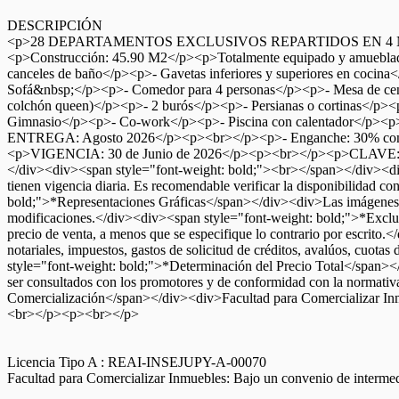
DESCRIPCIÓN
<p>28 DEPARTAMENTOS EXCLUSIVOS REPARTIDOS EN 4 N
<p>Construcción: 45.90 M2</p><p>Totalmente equipado y amueblado<
canceles de baño</p><p>- Gavetas inferiores y superiores en coc
Sofá&nbsp;</p><p>- Comedor para 4 personas</p><p>- Mesa de cen
colchón queen)</p><p>- 2 burós</p><p>- Persianas o cortinas
Gimnasio</p><p>- Co-work</p><p>- Piscina con calentador</p><p
ENTREGA: Agosto 2026</p><p><br></p><p>- Enganche: 30% compues
<p>VIGENCIA: 30 de Junio de 2026</p><p><br></p><p>CLAVE: FR
</div><div><span style="font-weight: bold;"><br></span></div><div
tienen vigencia diaria. Es recomendable verificar la disponibilidad c
bold;">*Representaciones Gráficas</span></div><div>Las imágenes y pl
modificaciones.</div><div><span style="font-weight: bold;">*Exclus
precio de venta, a menos que se especifique lo contrario por escrit
notariales, impuestos, gastos de solicitud de créditos, avalúos, cuot
style="font-weight: bold;">*Determinación del Precio Total</span></d
ser consultados con los promotores y de conformidad con la normat
Comercialización</span></div><div>Facultad para Comercializar In
<br></p><p><br></p>
Licencia Tipo A : REAI-INSEJUPY-A-00070
Facultad para Comercializar Inmuebles: Bajo un convenio de interme