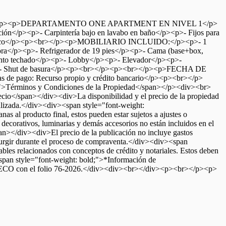
</p><p>DEPARTAMENTO ONE APARTMENT EN NIVEL 1</p>
ión</p><p>- Carpintería bajo en lavabo en baño</p><p>- Fijos para
r eléctrico</p><p><br></p><p>MOBILIARIO INCLUIDO:</p><p>- 1
a</p><p>- Refrigerador de 19 pies</p><p>- Cama (base+box,
to techado</p><p>- Lobby</p><p>- Elevador</p><p>-
p><p>- Shut de basura</p><p><br></p><p><br></p><p>FECHA DE
de pago: Recurso propio y crédito bancario</p><p><br></p>
érminos y Condiciones de la Propiedad</span></p><div><br>
cio</span></div><div>La disponibilidad y el precio de la propiedad
tualizada.</div><div><span style="font-weight:
s al producto final, estos pueden estar sujetos a ajustes o
corativos, luminarias y demás accesorios no están incluidos en el
an></div><div>El precio de la publicación no incluye gastos
n surgir durante el proceso de compraventa.</div><div><span
bles relacionados con conceptos de crédito y notariales. Estos deben
span style="font-weight: bold;">*Información de
ROFECO con el folio 76-2026.</div><div><br></div><p><br></p><p>