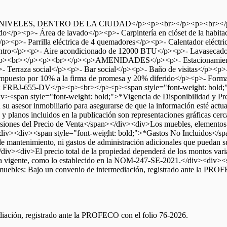
IVELES, DENTRO DE LA CIUDAD</p><p><br></p><p><br>
/p><p>- Área de lavado</p><p>- Carpintería en clóset de la habitac
ina</p><p>- Parrilla eléctrica de 4 quemadores</p><p>- Calentado
tro</p><p>- Aire acondicionado de 12000 BTU</p><p>- Lavasecador
</p><p><br></p><p><br></p><p>AMENIDADES</p><p>- Estacionamien
>- Terraza social</p><p>- Bar social</p><p>- Baño de visitas</
to por 10% a la firma de promesa y 20% diferido</p><p>- Formas 
BJ-655-DV</p><p><br></p><p><span style="font-weight: bold;">T
><span style="font-weight: bold;">*Vigencia de Disponibilidad y Pre
on su asesor inmobiliario para asegurarse de que la información esté ac
anos incluidos en la publicación son representaciones gráficas cercana
iones del Precio de Venta</span></div><div>Los muebles, elementos de
o.</div><div><span style="font-weight: bold;">*Gastos No Incluidos</sp
as de mantenimiento, ni gastos de administración adicionales que pueda
iv><div>El precio total de la propiedad dependerá de los montos varia
iva vigente, como lo establecido en la NOM-247-SE-2021.</div><div><
muebles: Bajo un convenio de intermediación, registrado ante la P
diación, registrado ante la PROFECO con el folio 76-2026.