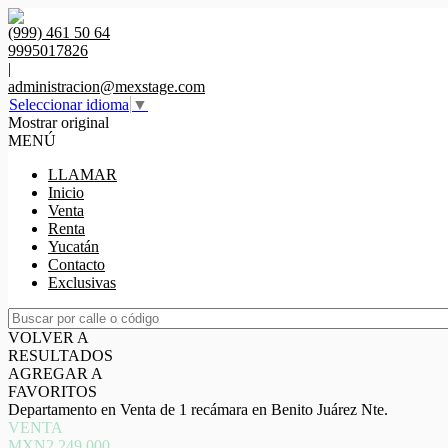
(999) 461 50 64
9995017826
|
administracion@mexstage.com
Seleccionar idioma
▼
Mostrar original
MENÚ
LLAMAR
Inicio
Venta
Renta
Yucatán
Contacto
Exclusivas
VOLVER A
RESULTADOS
AGREGAR A
FAVORITOS
Departamento en Venta de 1 recámara en Benito Juárez Nte.
VENTA
MXN2,249,000